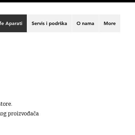
fe Aparati
Servis i podrška
O nama
More
store.
skog proizvođača