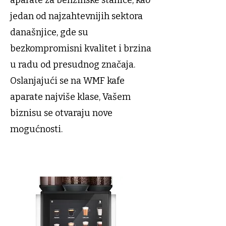
aparate za benzinske stanice, kao
jedan od najzahtevnijih sektora
današnjice, gde su
bezkompromisni kvalitet i brzina
u radu od presudnog značaja.
Oslanjajući se na WMF kafe
aparate najviše klase, Vašem
biznisu se otvaraju nove
mogućnosti.